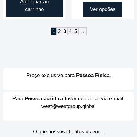
Adicionar ao
carrinho
Ver opções
1
2
3
4
5
→
Preço exclusivo para
Pessoa Física
.
Para
Pessoa Jurídica
favor contactar via e-mail:
west@westgroup.global
O que nossos clientes dizem...​