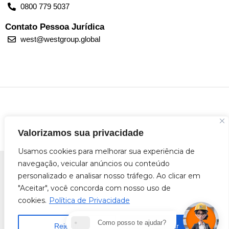
0800 779 5037
Contato Pessoa Jurídica
west@westgroup.global
Valorizamos sua privacidade
Usamos cookies para melhorar sua experiência de
navegação, veicular anúncios ou conteúdo
personalizado e analisar nosso tráfego. Ao clicar em
"Aceitar", você concorda com nosso uso de
© 2026 Todos os direitos reservados
West Group do Brasil LTDA - 25.000.524/0001-03
cookies.
Política de Privacidade
...
ENTRE EM
Como posso te ajudar?
Rejeitar
Aceitar