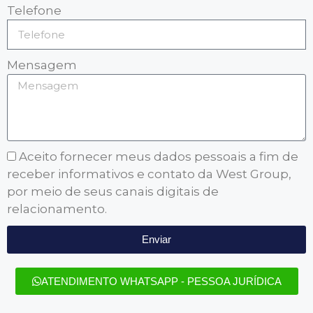
Telefone
Mensagem
Aceito fornecer meus dados pessoais a fim de
receber informativos e contato da West Group,
por meio de seus canais digitais de
relacionamento.
Enviar
ATENDIMENTO WHATSAPP - PESSOA JURÍDICA