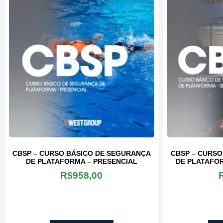
todos!​
Marcela Christina da
Silva Carneiro
Logística - RIP Serviços
Industriais
Rosilene Mataveli
Petrobras - Vitória
CBSP – CURSO BÁSICO DE SEGURANÇA
CBSP – CURSO
DE PLATAFORMA – PRESENCIAL
DE PLATAFOR
R$
958,00