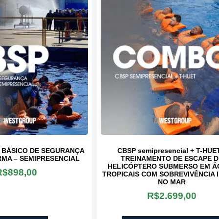
serviço de quali
prestado pela We
Marielle Bitencourt
Ferreira
Jullianne S. N
Administrativo - Alphatec
Borges
Gerência Administr
Vallourec
 BÁSICO DE SEGURANÇA
CBSP semipresencial + T-HUE
MA – SEMIPRESENCIAL
TREINAMENTO DE ESCAPE D
HELICÓPTERO SUBMERSO EM Á
R$
898,00
TROPICAIS COM SOBREVIVÊNCIA I
NO MAR
R$
2.699,00