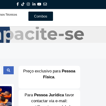
sos Técnicos
Combos
Combos
Preço exclusivo para
Pessoa
Física
.
Para
Pessoa Jurídica
favor
contactar via e-mail: