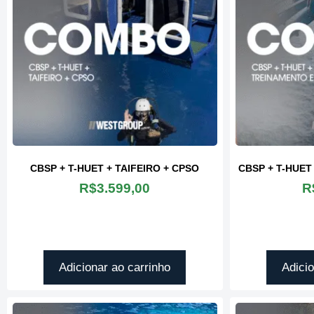
CBSP + T-HUET + TAIFEIRO + CPSO
CBSP + T-HUE
R$
3.599,00
R
Gostaria de deixar meus
sinceros parabéns a toda
Um pronto atendimento
equipe da West Group.
excelente,
Realmente uma parceira
profissionalismo e
que nos atende muito
Adicionar ao carrinho
Adicio
responsabilidade.
bem. Vejo a West hoje
como uma extensão do
meu setor. Sucesso a