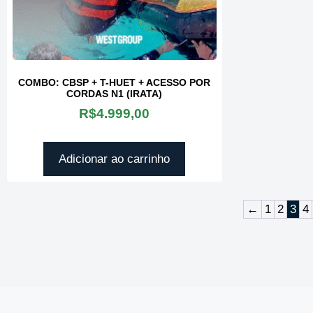
COMBO: CBSP + T-HUET + ACESSO POR
CORDAS N1 (IRATA)
R$
4.999,00
Adicionar ao carrinho
←
1
2
3
4