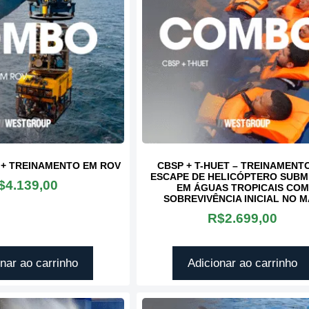
Esta é uma emp
T + TREINAMENTO EM ROV
CBSP + T-HUET – TREINAMENT
PARCEIRA e con
ESCAPE DE HELICÓPTERO SUB
$
4.139,00
uma equipe muit
EM ÁGUAS TROPICAIS COM
Ao meu ponto de vista, os
SOBREVIVÊNCIA INICIAL NO 
competente e prof
pontos fortes da West
Ela entende as
R$
2.699,00
Group é flexibilidade para
necessidades da
agendamento de qualquer
Vallourec, pois 
treinamento, a parceria
segurança, clare
nar ao carrinho
Adicionar ao carrinho
para atender às nossas
objetividade e
diversas solicitações e o
transparência. E
bom atendimento que
muito satisfeitos
sempre nos prestam.