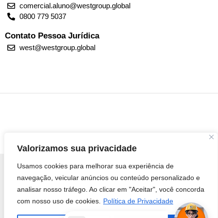
comercial.aluno@westgroup.global
0800 779 5037
Contato Pessoa Jurídica
west@westgroup.global
Valorizamos sua privacidade
Usamos cookies para melhorar sua experiência de
navegação, veicular anúncios ou conteúdo personalizado e
analisar nosso tráfego. Ao clicar em "Aceitar", você concorda
© 2026 Todos os direitos reservados
West Group do Brasil LTDA - 25.000.524/0001-03
com nosso uso de cookies.
Política de Privacidade
...