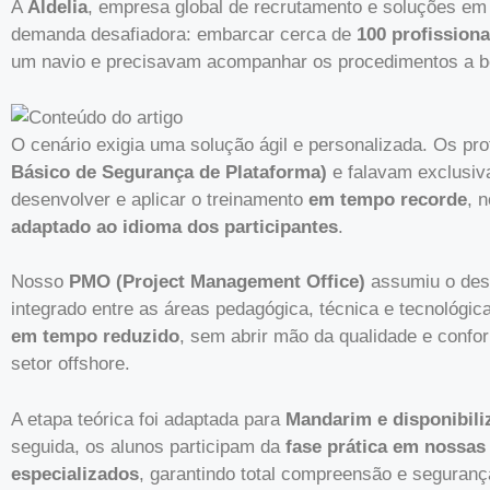
A
Aldelia
, empresa global de recrutamento e soluções e
demanda desafiadora: embarcar cerca de
100 profissiona
um navio e precisavam acompanhar os procedimentos a b
O cenário exigia uma solução ágil e personalizada. Os pr
Básico de Segurança de Plataforma)
e falavam exclusi
desenvolver e aplicar o treinamento
em tempo recorde
, 
adaptado ao idioma dos participantes
.
Nosso
PMO (Project Management Office)
assumiu o desa
integrado entre as áreas pedagógica, técnica e tecnológi
em tempo reduzido
, sem abrir mão da qualidade e confo
setor offshore.
A etapa teórica foi adaptada para
Mandarim e disponibil
seguida, os alunos participam da
fase prática em nossas
especializados
, garantindo total compreensão e seguranç