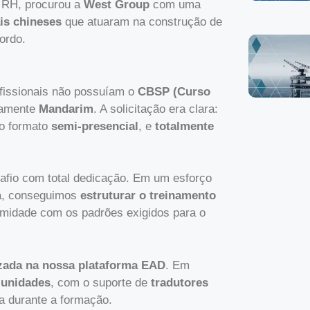
m RH, procurou a
West Group
com uma
is chineses
que atuaram na construção de
ordo.
ofissionais não possuíam o
CBSP (Curso
vamente
Mandarim
. A solicitação era clara:
no formato
semi-presencial
, e
totalmente
fio com total dedicação. Em um esforço
ca, conseguimos
estruturar o treinamento
rmidade com os padrões exigidos para o
izada na nossa plataforma EAD
. Em
 unidades
, com o suporte de
tradutores
a durante a formação.